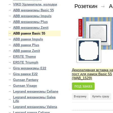
VIKO Удлинители, колодки
Розеткин
A
ABB механизмы Basic 55
ABB механизмы Impuls
ABB механизмы Plus
ABB механизмы Zenit
ABB рамки Basic 55
ABB рамки Impuls
ABB рамки Plus
ABB рамки Zenit
ERSTE Theme
ERSTE Triumph
Gira механизмы E22
Декоративная вставка на
пост для рамок Basic 55
Gira рамки E22
(WAB_1529)
Gunsan Fantasy
Gunsan Visage
под заказ
Legrand механизмы Celiane
В корзину
Купить сразу
Legrand механизмы Galea
Life
Legrand механизмы Valena
Legrand рамки Celiane