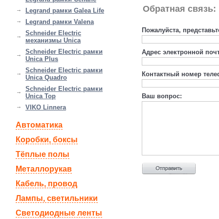
Обратная связь:
Legrand рамки Galea Life
Legrand рамки Valena
Пожалуйста, представьт
Schneider Electric
механизмы Unica
Schneider Electric рамки
Адрес электронной поч
Unica Plus
Schneider Electric рамки
Контактный номер теле
Unica Quadro
Schneider Electric рамки
Unica Top
Ваш вопрос:
VIKO Linnera
Автоматика
Коробки, боксы
Тёплые полы
Металлорукав
Кабель, провод
Лампы, светильники
Светодиодные ленты