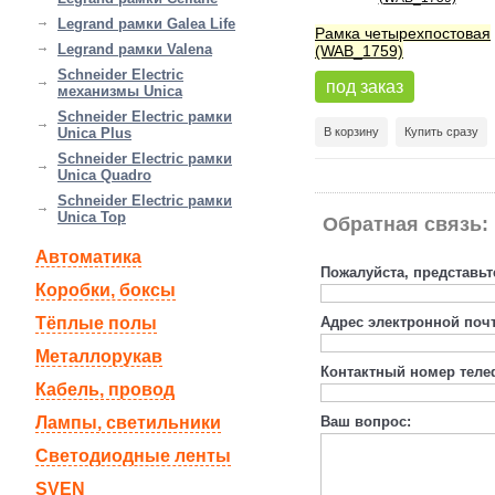
Legrand рамки Galea Life
Рамка четырехпостовая
Legrand рамки Valena
(WAB_1759)
Schneider Electric
под заказ
механизмы Unica
Schneider Electric рамки
Unica Plus
В корзину
Купить сразу
Schneider Electric рамки
Unica Quadro
Schneider Electric рамки
Unica Top
Обратная связь:
Автоматика
Пожалуйста, представьт
Коробки, боксы
Тёплые полы
Адрес электронной поч
Металлорукав
Контактный номер теле
Кабель, провод
Лампы, светильники
Ваш вопрос:
Светодиодные ленты
SVEN