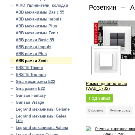
VIKO Удлинители, колодки
Розеткин
A
ABB механизмы Basic 55
ABB механизмы Impuls
ABB механизмы Plus
ABB механизмы Zenit
ABB рамки Basic 55
ABB рамки Impuls
ABB рамки Plus
ABB рамки Zenit
ERSTE Theme
ERSTE Triumph
Gira механизмы E22
Рамка однопостовая
(WAB_1732)
Gira рамки E22
Gunsan Fantasy
под заказ
Gunsan Visage
Legrand механизмы Celiane
В корзину
Купить сразу
Legrand механизмы Galea
Life
Legrand механизмы Valena
Legrand рамки Celiane