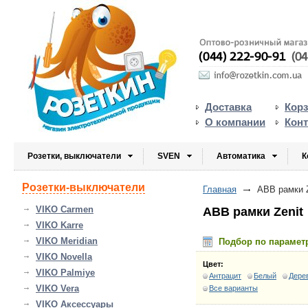
Доставка
Кор
О компании
Кон
Розетки, выключатели
SVEN
Автоматика
К
Розетки-выключатели
Главная
ABB рамки Z
VIKO Carmen
ABB рамки Zenit
VIKO Karre
VIKO Meridian
Подбор по парамет
VIKO Novella
Цвет:
VIKO Palmiye
Антрацит
Белый
Дере
VIKO Vera
Все варианты
VIKO Аксессуары