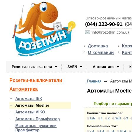
Доставка
Кор
О компании
Кон
Розетки, выключатели
SVEN
Автоматика
К
Розетки-выключатели
Главная
Автоматы Mo
Автоматика
Автоматы Moelle
Автоматы IEK
Подбор по парамет
Автоматы Moeller
Автоматы VIKO
Количество полюсов:
1+N
1
2
3+N
3
Автоматы Промфактор
Магнитные пускатели
Номинальный ток:
Промфактор
2 А
4 А
6 А
10 А