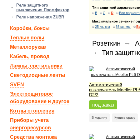
Реле защитного
Тип защитной характеристи
выключения Промфактор
B
C
D
Все вариант
Реле напряжения ZUBR
Максимальное сечение по
25 кв. мм
35 кв. мм
В
Коробки, боксы
Тёплые полы
Розеткин
А
Металлорукав
Тип защитн
Кабель, провод
Лампы, светильники
Светодиодные ленты
SVEN
Автоматический
выключатель Moeller PL
Электрощитовое
D2/2
оборудование и другое
под заказ
Котлы отопления
В корзину
Купить сразу
Приборы учета
энергоресурсов
Средства монтажа