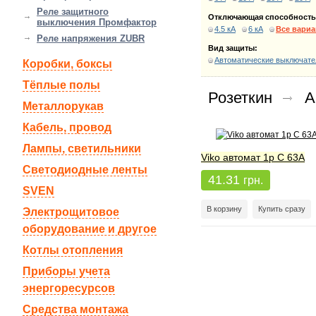
Реле защитного
Отключающая способность
выключения Промфактор
4.5 кА
6 кА
Все вари
Реле напряжения ZUBR
Вид защиты:
Автоматические выключате
Коробки, боксы
Тёплые полы
Розеткин
А
Металлорукав
Кабель, провод
Лампы, светильники
Viko автомат 1р С 63А
Светодиодные ленты
41.31
грн.
SVEN
В корзину
Купить сразу
Электрощитовое
оборудование и другое
Котлы отопления
Приборы учета
энергоресурсов
Средства монтажа