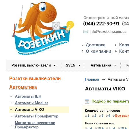
Доставка
Кор
О компании
Кон
Розетки, выключатели
SVEN
Автоматика
К
Розетки-выключатели
Главная
Автоматы V
Автоматика
Автоматы VIKO
Автоматы IEK
Подбор по парамет
Автоматы Moeller
Автоматы VIKO
Количество полюсов:
1
2
3
4
Все вар
Автоматы Промфактор
Магнитные пускатели
Номинальный ток:
Промфактор
6 А
10 А
16 А
20 А