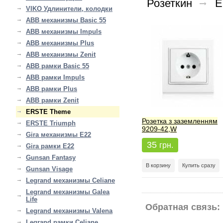
Розеткин
E
VIKO Удлинители, колодки
ABB механизмы Basic 55
ABB механизмы Impuls
ABB механизмы Plus
ABB механизмы Zenit
ABB рамки Basic 55
ABB рамки Impuls
ABB рамки Plus
ABB рамки Zenit
ERSTE Theme
Розетка з заземленням
ERSTE Triumph
9209-42,W
Gira механизмы E22
35
грн.
Gira рамки E22
Gunsan Fantasy
В корзину
Купить сразу
Gunsan Visage
Legrand механизмы Celiane
Legrand механизмы Galea
Life
Обратная связь:
Legrand механизмы Valena
Legrand рамки Celiane