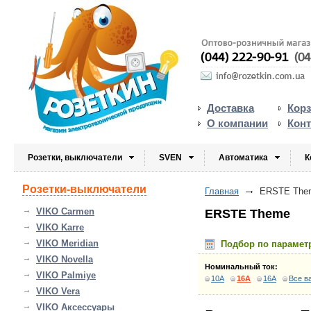
Доставка
Кор
О компании
Кон
Розетки, выключатели
SVEN
Автоматика
К
Розетки-выключатели
Главная
ERSTE The
VIKO Carmen
ERSTE Theme
VIKO Karre
VIKO Meridian
Подбор по парамет
VIKO Novella
Номинальный ток:
VIKO Palmiye
10A
16A
16A
Все в
VIKO Vera
VIKO Аксессуары