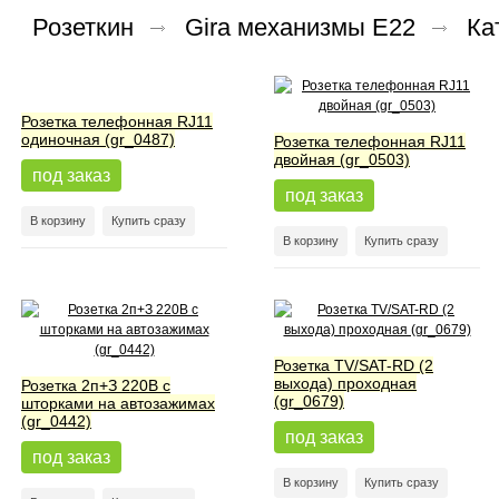
Розеткин
Gira механизмы E22
Ка
Розетка телефонная RJ11
одиночная (gr_0487)
Розетка телефонная RJ11
двойная (gr_0503)
под заказ
под заказ
В корзину
Купить сразу
В корзину
Купить сразу
Розетка TV/SAT-RD (2
выхода) проходная
Розетка 2п+З 220В с
(gr_0679)
шторками на автозажимах
(gr_0442)
под заказ
под заказ
В корзину
Купить сразу