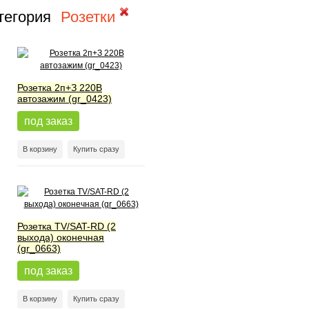
тегория
Розетки
Розетка 2п+З 220В
автозажим (gr_0423)
под заказ
В корзину
Купить сразу
Розетка TV/SAT-RD (2
выхода) оконечная
(gr_0663)
под заказ
В корзину
Купить сразу