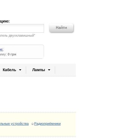
кцию:
атель двухклавишный"
не:
умму:
0 грн
Кабель
Лампы
льные устройства
Радиоприёмники