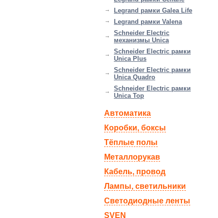
Legrand рамки Galea Life
Legrand рамки Valena
Schneider Electric
механизмы Unica
Schneider Electric рамки
Unica Plus
Schneider Electric рамки
Unica Quadro
Schneider Electric рамки
Unica Top
Автоматика
Коробки, боксы
Тёплые полы
Металлорукав
Кабель, провод
Лампы, светильники
Светодиодные ленты
SVEN