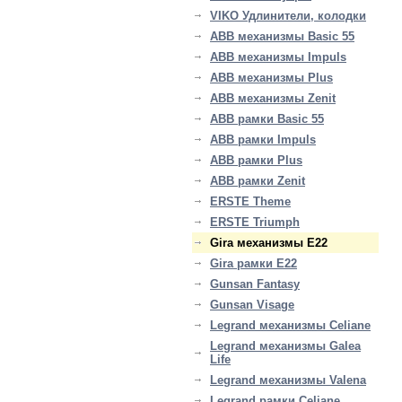
VIKO Удлинители, колодки
ABB механизмы Basic 55
ABB механизмы Impuls
ABB механизмы Plus
ABB механизмы Zenit
ABB рамки Basic 55
ABB рамки Impuls
ABB рамки Plus
ABB рамки Zenit
ERSTE Theme
ERSTE Triumph
Gira механизмы E22
Gira рамки E22
Gunsan Fantasy
Gunsan Visage
Legrand механизмы Celiane
Legrand механизмы Galea
Life
Legrand механизмы Valena
Legrand рамки Celiane