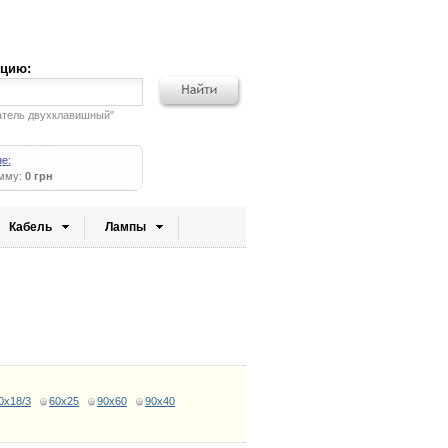
кцию:
атель двухклавишный"
не:
умму:
0 грн
Кабель
Лампы
0x18/3
60x25
90x60
90x40