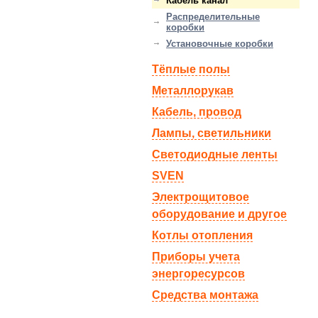
Кабель канал
Распределительные
коробки
Установочные коробки
Тёплые полы
Металлорукав
Кабель, провод
Лампы, светильники
Светодиодные ленты
SVEN
Электрощитовое
оборудование и другое
Котлы отопления
Приборы учета
энергоресурсов
Средства монтажа