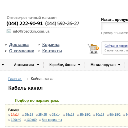
Искать проду
Пример: "Выключ
Доставка
Корзина
Сейчас в корзи
О компании
Контакты
0
покупок на с
Автоматика
Коробки, боксы
Металлорукав
Главная
Кабель канал
Кабель канал
Подбор по параметрам:
Размер:
14x14
25x18
25x25
35x14
35x18
35x18/2
50x18
50x18/2
6
120x40
130x60
Все варианты