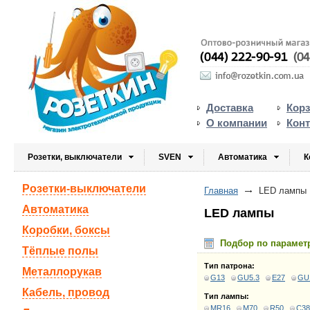
Доставка
Кор
О компании
Кон
Розетки, выключатели
SVEN
Автоматика
К
Розетки-выключатели
Главная
LED лампы
Автоматика
LED лампы
Коробки, боксы
Подбор по парамет
Тёплые полы
Тип патрона:
Металлорукав
G13
GU5.3
E27
GU
Кабель, провод
Тип лампы:
MR16
M70
R50
C38