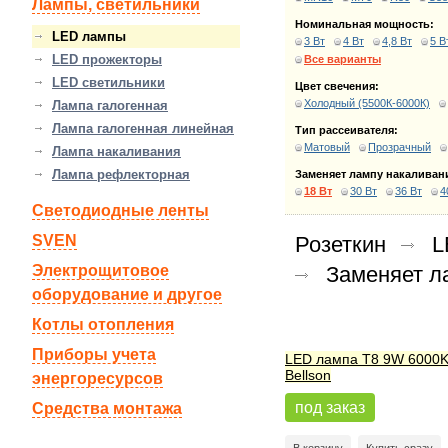
Лампы, светильники
Номинальная мощность:
LED лампы
3 Вт
4 Вт
4,8 Вт
5 В
LED прожекторы
Все варианты
LED светильники
Цвет свечения:
Холодный (5500К-6000К)
Лампа галогенная
Лампа галогенная линейная
Тип рассеивателя:
Матовый
Прозрачный
Лампа накаливания
Лампа рефлекторная
Заменяет лампу накаливан
18 Вт
30 Вт
36 Вт
4
Светодиодные ленты
SVEN
Розеткин
L
Электрощитовое
Заменяет л
оборудование и другое
Котлы отопления
Приборы учета
LED лампа Т8 9W 6000
Bellson
энергоресурсов
под заказ
Средства монтажа