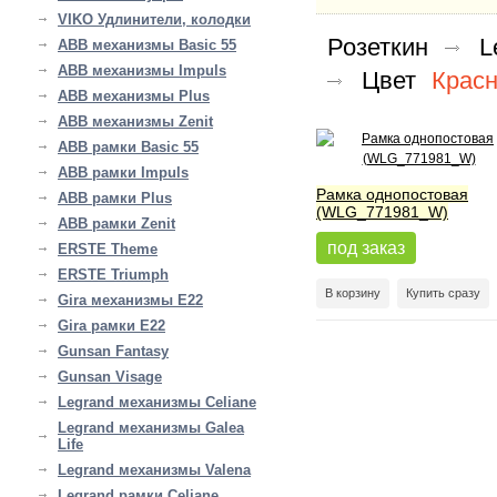
VIKO Удлинители, колодки
Розеткин
L
ABB механизмы Basic 55
ABB механизмы Impuls
Цвет
Красн
ABB механизмы Plus
ABB механизмы Zenit
ABB рамки Basic 55
ABB рамки Impuls
Рамка однопостовая
ABB рамки Plus
(WLG_771981_W)
ABB рамки Zenit
под заказ
ERSTE Theme
ERSTE Triumph
В корзину
Купить сразу
Gira механизмы E22
Gira рамки E22
Gunsan Fantasy
Gunsan Visage
Legrand механизмы Celiane
Legrand механизмы Galea
Life
Legrand механизмы Valena
Legrand рамки Celiane