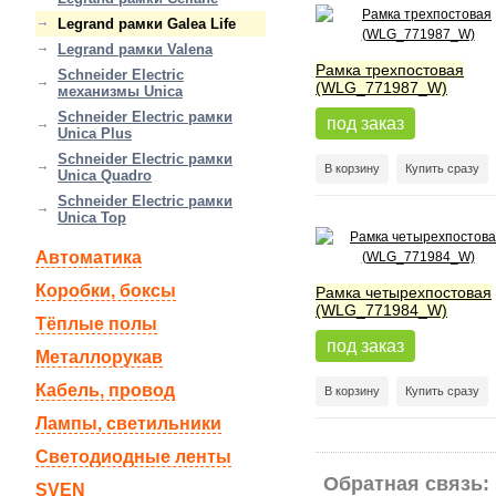
Legrand рамки Galea Life
Legrand рамки Valena
Рамка трехпостовая
Schneider Electric
(WLG_771987_W)
механизмы Unica
Schneider Electric рамки
под заказ
Unica Plus
Schneider Electric рамки
В корзину
Купить сразу
Unica Quadro
Schneider Electric рамки
Unica Top
Автоматика
Коробки, боксы
Рамка четырехпостовая
(WLG_771984_W)
Тёплые полы
под заказ
Металлорукав
Кабель, провод
В корзину
Купить сразу
Лампы, светильники
Светодиодные ленты
Обратная связь:
SVEN