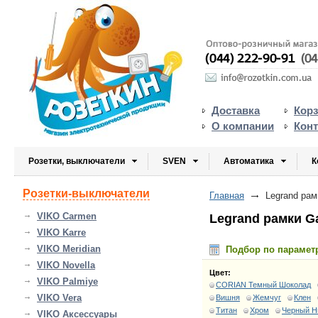
Доставка
Кор
О компании
Кон
Розетки, выключатели
SVEN
Автоматика
К
Розетки-выключатели
Главная
Legrand рам
VIKO Carmen
Legrand рамки Ga
VIKO Karre
VIKO Meridian
Подбор по парамет
VIKO Novella
Цвет:
VIKO Palmiye
CORIAN Темный Шоколад
VIKO Vera
Вишня
Жемчуг
Клен
Титан
Хром
Черный Н
VIKO Аксессуары