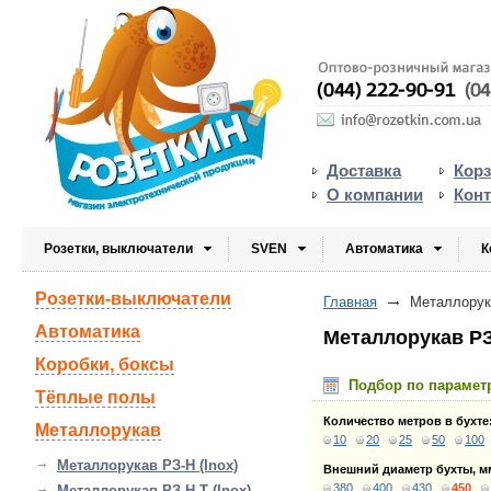
Доставка
Кор
О компании
Кон
Розетки, выключатели
SVEN
Автоматика
К
Розетки-выключатели
Главная
Металлорука
Автоматика
Металлорукав РЗ
Коробки, боксы
Подбор по парамет
Тёплые полы
Количество метров в бухте
Металлорукав
10
20
25
50
100
Металлорукав РЗ-Н (Inox)
Внешний диаметр бухты, м
380
400
430
450
Металлорукав РЗ-Н-Т (Inox)