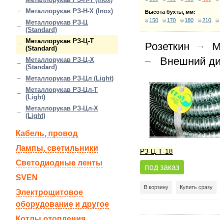
Металлорукав РЗ-Н-Х (Inox)
Высота бухты, мм:
150
170
180
210
Металлорукав РЗ-Ц
(Standard)
Металлорукав РЗ-Ц-Т
Розеткин
М
(Standard)
Внешний ди
Металлорукав РЗ-Ц-Х
(Standard)
Металлорукав РЗ-Цл (Light)
Металлорукав РЗ-Цл-Т
(Light)
Металлорукав РЗ-Цл-Х
(Light)
Кабель, провод
Лампы, светильники
РЗ-Ц-Т-18
Светодиодные ленты
под заказ
SVEN
В корзину
Купить сразу
Электрощитовое
оборудование и другое
Котлы отопления