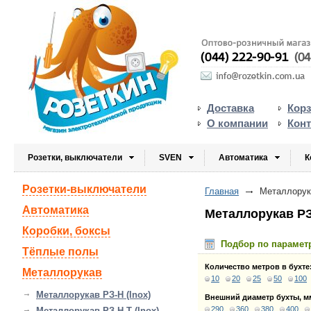
Доставка
Кор
О компании
Кон
Розетки, выключатели
SVEN
Автоматика
К
Розетки-выключатели
Главная
Металлорука
Автоматика
Металлорукав РЗ
Коробки, боксы
Подбор по парамет
Тёплые полы
Количество метров в бухте
Металлорукав
10
20
25
50
100
Металлорукав РЗ-Н (Inox)
Внешний диаметр бухты, м
290
360
380
400
Металлорукав РЗ-Н-Т (Inox)