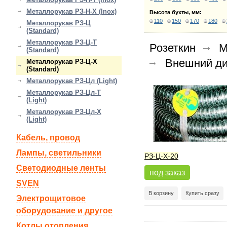
Металлорукав РЗ-Н-Х (Inox)
Высота бухты, мм:
110
150
170
180
Металлорукав РЗ-Ц
(Standard)
Металлорукав РЗ-Ц-Т
Розеткин
М
(Standard)
Внешний ди
Металлорукав РЗ-Ц-Х
(Standard)
Металлорукав РЗ-Цл (Light)
Металлорукав РЗ-Цл-Т
(Light)
Металлорукав РЗ-Цл-Х
(Light)
Кабель, провод
Лампы, светильники
РЗ-Ц-Х-20
Светодиодные ленты
под заказ
SVEN
В корзину
Купить сразу
Электрощитовое
оборудование и другое
Котлы отопления