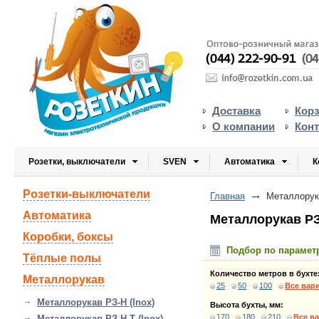
Доставка
Кор
О компании
Кон
Розетки, выключатели
SVEN
Автоматика
К
Розетки-выключатели
Главная
Металлорука
Автоматика
Металлорукав РЗ-
Коробки, боксы
Подбор по парамет
Тёплые полы
Количество метров в бухте
Металлорукав
25
50
100
Все вар
Металлорукав РЗ-Н (Inox)
Высота бухты, мм:
170
180
210
Все в
Металлорукав РЗ-Н-Т (Inox)