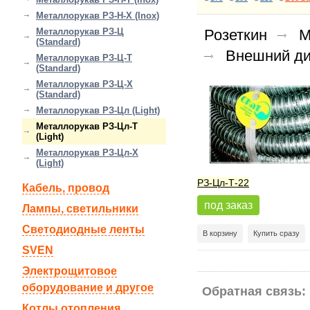
Металлорукав РЗ-Н-Х (Inox)
Металлорукав РЗ-Ц
Розеткин
М
(Standard)
Внешний ди
Металлорукав РЗ-Ц-Т
(Standard)
Металлорукав РЗ-Ц-Х
(Standard)
Металлорукав РЗ-Цл (Light)
Металлорукав РЗ-Цл-Т
(Light)
Металлорукав РЗ-Цл-Х
(Light)
РЗ-Цл-Т-22
Кабель, провод
под заказ
Лампы, светильники
Светодиодные ленты
В корзину
Купить сразу
SVEN
Электрощитовое
оборудование и другое
Обратная связь:
Котлы отопления