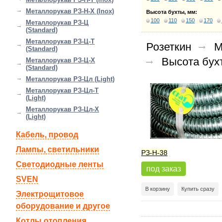
Металлорукав РЗ-Н-Х (Inox)
Высота бухты, мм:
100
110
150
170
Металлорукав РЗ-Ц
(Standard)
Металлорукав РЗ-Ц-Т
Розеткин
М
(Standard)
Высота бух
Металлорукав РЗ-Ц-Х
(Standard)
Металлорукав РЗ-Цл (Light)
Металлорукав РЗ-Цл-Т
(Light)
Металлорукав РЗ-Цл-Х
(Light)
Кабель, провод
Лампы, светильники
РЗ-Н-38
Светодиодные ленты
под заказ
SVEN
В корзину
Купить сразу
Электрощитовое
оборудование и другое
Котлы отопления