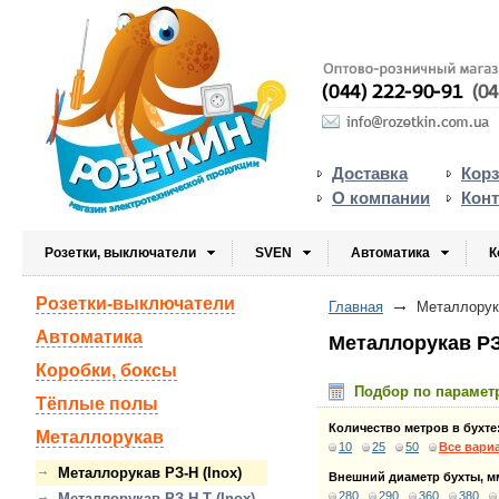
Доставка
Кор
О компании
Кон
Розетки, выключатели
SVEN
Автоматика
К
Розетки-выключатели
Главная
Металлорука
Автоматика
Металлорукав РЗ-
Коробки, боксы
Подбор по парамет
Тёплые полы
Количество метров в бухте
Металлорукав
10
25
50
Все вари
Металлорукав РЗ-Н (Inox)
Внешний диаметр бухты, м
280
290
360
380
Металлорукав РЗ-Н-Т (Inox)