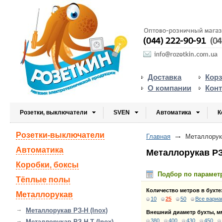
Доставка
Кор
О компании
Кон
Розетки, выключатели
SVEN
Автоматика
К
Розетки-выключатели
Главная
Металлорука
Автоматика
Металлорукав РЗ-
Коробки, боксы
Подбор по парамет
Тёплые полы
Количество метров в бухте
Металлорукав
10
25
50
Все вариа
Металлорукав РЗ-Н (Inox)
Внешний диаметр бухты, м
380
400
430
450
Металлорукав РЗ-Н-Т (Inox)