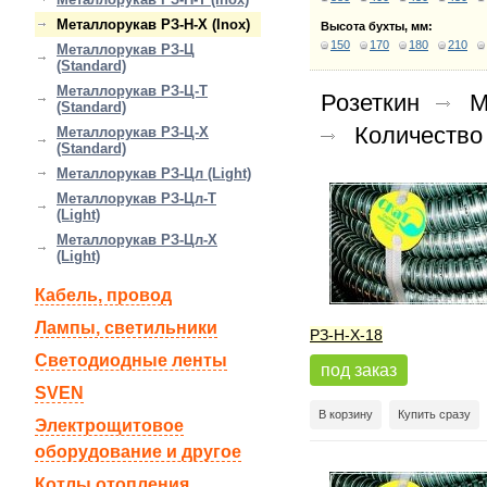
Металлорукав РЗ-Н-Х (Inox)
Высота бухты, мм:
150
170
180
210
Металлорукав РЗ-Ц
(Standard)
Металлорукав РЗ-Ц-Т
Розеткин
М
(Standard)
Количество
Металлорукав РЗ-Ц-Х
(Standard)
Металлорукав РЗ-Цл (Light)
Металлорукав РЗ-Цл-Т
(Light)
Металлорукав РЗ-Цл-Х
(Light)
Кабель, провод
Лампы, светильники
РЗ-Н-Х-18
Светодиодные ленты
под заказ
SVEN
В корзину
Купить сразу
Электрощитовое
оборудование и другое
Котлы отопления