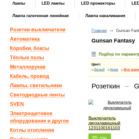
LED лампы
LED прожекторы
LED
Лампы
Лампа галогенная линейная
Лампа накаливания
Розетки-выключатели
Главная
Gunsan Fan
Автоматика
Gunsan Fantasy
Коробки, боксы
Подбор по парамет
Тёплые полы
Цвет:
Металлорукав
Белый
Крем
Все вар
Кабель, провод
Розеткин
G
Лампы, светильники
Светодиодные ленты
SVEN
Электрощитовое
Выключатель
оборудование и другое
двухклавишный
1231100161103
Котлы отопления
35
грн.