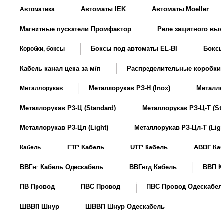
Автоматы IEK
Автоматы Moeller
Автоматика
Магнитные пускатели Промфактор
Реле защитного в
Боксы под автоматы EL-BI
Боксы
Коробки, боксы
Кабель канал цена за м/п
Распределительные коробки
Металлорукав РЗ-Н (Inox)
Металло
Металлорукав
Металлорукав РЗ-Ц (Standard)
Металлорукав РЗ-Ц-Т (St
Металлорукав РЗ-Цл (Light)
Металлорукав РЗ-Цл-Т (Lig
FTP Кабель
UTP Кабель
АВВГ Ка
Кабель
ВВГнг Кабель Одескабель
ВВГнгд Кабель
ВВП 
ПВ Провод
ПВС Провод
ПВС Провод Одескабе
ШВВП Шнур
ШВВП Шнур Одескабель