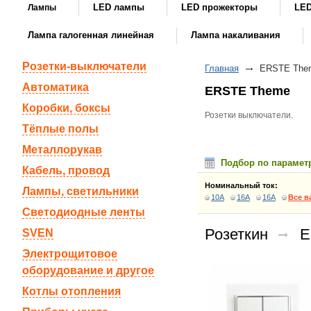
LED лампы
LED прожекторы
LED
Лампы
Лампа галогенная линейная
Лампа накаливания
Розетки-выключатели
Главная
ERSTE The
Автоматика
ERSTE Theme
Коробки, боксы
Розетки выключатели.
Тёплые полы
Металлорукав
Подбор по парамет
Кабель, провод
Номинальный ток:
Лампы, светильники
10A
16A
16A
Все в
Светодиодные ленты
Розеткин
E
SVEN
Электрощитовое
оборудование и другое
Котлы отопления