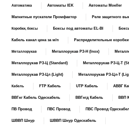
Автоматы IEK
Автоматы Moeller
Автоматика
Магнитные пускатели Промфактор
Реле защитного в
Боксы под автоматы EL-BI
Боксы
Коробки, боксы
Кабель канал цена за м/п
Распределительные коробки
Металлорукав РЗ-Н (Inox)
Металло
Металлорукав
Металлорукав РЗ-Ц (Standard)
Металлорукав РЗ-Ц-Т (St
Металлорукав РЗ-Цл (Light)
Металлорукав РЗ-Цл-Т (Lig
FTP Кабель
UTP Кабель
АВВГ Ка
Кабель
ВВГнг Кабель Одескабель
ВВГнгд Кабель
ВВП 
ПВ Провод
ПВС Провод
ПВС Провод Одескабе
ШВВП Шнур
ШВВП Шнур Одескабель