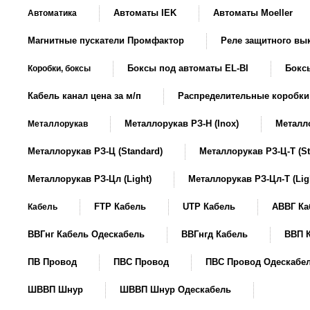
Автоматы IEK
Автоматы Moeller
Автоматика
Магнитные пускатели Промфактор
Реле защитного в
Боксы под автоматы EL-BI
Боксы
Коробки, боксы
Кабель канал цена за м/п
Распределительные коробки
Металлорукав РЗ-Н (Inox)
Металло
Металлорукав
Металлорукав РЗ-Ц (Standard)
Металлорукав РЗ-Ц-Т (St
Металлорукав РЗ-Цл (Light)
Металлорукав РЗ-Цл-Т (Lig
FTP Кабель
UTP Кабель
АВВГ Ка
Кабель
ВВГнг Кабель Одескабель
ВВГнгд Кабель
ВВП 
ПВ Провод
ПВС Провод
ПВС Провод Одескабе
ШВВП Шнур
ШВВП Шнур Одескабель