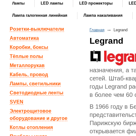
LED лампы
LED прожекторы
LED
Лампы
Лампа галогенная линейная
Лампа накаливания
Розетки-выключатели
Главная
Legrand
Автоматика
Legrand
Коробки, боксы
Тёплые полы
Металлорукав
назначения, а 
Кабель, провод
сетей. Штаб-кв
Лампы, светильники
годы Legrand ра
Светодиодные ленты
в более чем 60 
SVEN
В 1966 году в 
Электрощитовое
представительст
оборудование и другое
Парижскую бирж
Котлы отопления
открывается фи