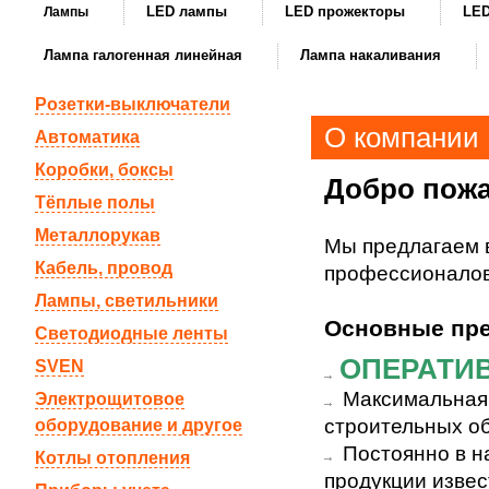
LED лампы
LED прожекторы
LED
Лампы
Лампа галогенная линейная
Лампа накаливания
Розетки-выключатели
О компании
Автоматика
Коробки, боксы
Добро пожа
Тёплые полы
Металлорукав
Мы предлагаем 
Кабель, провод
профессионалов
Лампы, светильники
Основные пре
Светодиодные ленты
ОПЕРАТИ
SVEN
Максимальная 
Электрощитовое
строительных об
оборудование и другое
Постоянно в н
Котлы отопления
продукции извес