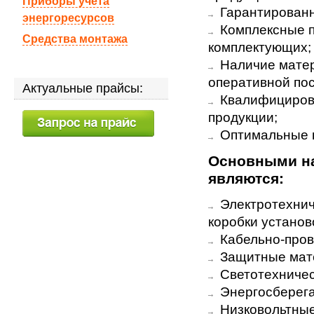
Приборы учета
Гарантированно
энергоресурсов
Комплексные по
Средства монтажа
комплектующих;
Наличие матер
оперативной пос
Актуальные прайсы:
Квалифицирова
продукции;
Оптимальные ц
Основными на
являются:
Электротехниче
коробки установо
Кабельно-пров
Защитные мате
Светотехничес
Энергосберег
Низковольтные