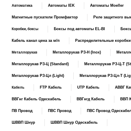
Автоматы IEK
Автоматы Moeller
Автоматика
Магнитные пускатели Промфактор
Реле защитного в
Боксы под автоматы EL-BI
Боксы
Коробки, боксы
Кабель канал цена за м/п
Распределительные коробки
Металлорукав РЗ-Н (Inox)
Металло
Металлорукав
Металлорукав РЗ-Ц (Standard)
Металлорукав РЗ-Ц-Т (St
Металлорукав РЗ-Цл (Light)
Металлорукав РЗ-Цл-Т (Lig
FTP Кабель
UTP Кабель
АВВГ Ка
Кабель
ВВГнг Кабель Одескабель
ВВГнгд Кабель
ВВП 
ПВ Провод
ПВС Провод
ПВС Провод Одескабе
ШВВП Шнур
ШВВП Шнур Одескабель