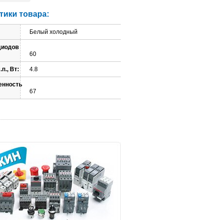
тики товара:
Белый холодный
диодов
60
п., Вт:
4.8
енность
67