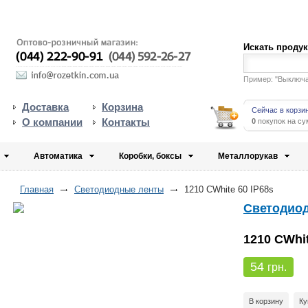
Искать проду
Пример: "Выключ
Доставка
Корзина
Сейчас в корзи
О компании
Контакты
0
покупок на с
Автоматика
Коробки, боксы
Металлорукав
Главная
Светодиодные ленты
1210 CWhite 60 IP68s
Светодио
1210 CWhit
54
грн.
В корзину
Ку