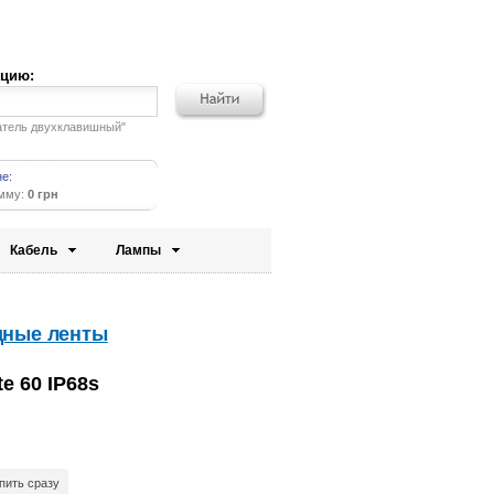
кцию:
атель двухклавишный"
не:
умму:
0 грн
Кабель
Лампы
дные ленты
e 60 IP68s
пить сразу