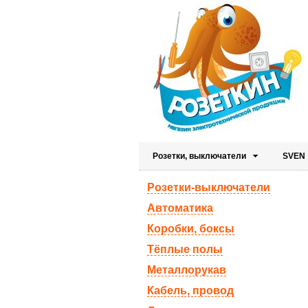
Розетки, выключатели
SVEN
Розетки-выключатели
Автоматика
Коробки, боксы
Тёплые полы
Металлорукав
Кабель, провод