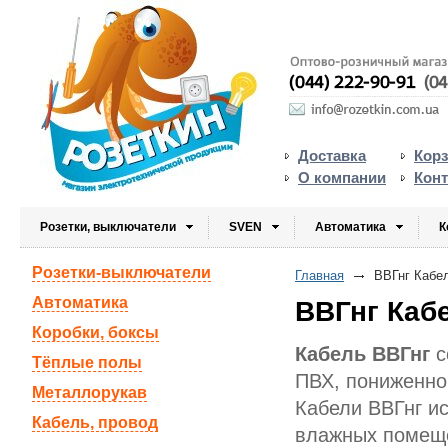
Доставка
Кор
О компании
Кон
Розетки, выключатели
SVEN
Автоматика
К
Розетки-выключатели
Главная
ВВГнг Кабе
Автоматика
ВВГнг Каб
Коробки, боксы
Кабель ВВГнг
с
Тёплые полы
ПВХ, пониженной
Металлорукав
Кабели ВВГнг ис
Кабель, провод
влажных помеще