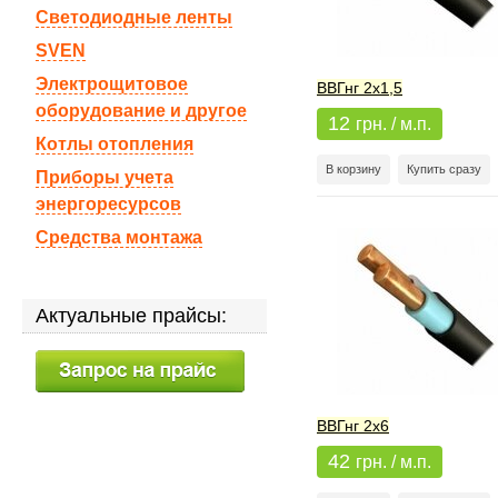
Светодиодные ленты
SVEN
Электрощитовое
ВВГнг 2x1,5
оборудование и другое
12
грн. / м.п.
Котлы отопления
В корзину
Купить сразу
Приборы учета
энергоресурсов
Средства монтажа
Актуальные прайсы:
ВВГнг 2x6
42
грн. / м.п.