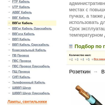
FTP Кабель
административн
UTP Кабель
местах с повыш
АВВГ Кабель
пучках, а также
ВВГ Кабель
использовать д
ВВГнг Кабель
Срок эксплуата
ВВГнг Кабель Одескабель
ВВГнгд Кабель
температурном д
ВВП Кабель
ВВП Кабель Одескабель
Подбор по 
Коаксиальный Кабель
ПВ Провод
Количество жил:
2
3
4
5
Все вар
ПВС Провод
ПВС Провод Одескабель
Розеткин
В
ПЩ Провод
СИП Кабель
Телефоннный Кабель
ШВВП Шнур
ШВВП Шнур Одескабель
Лампы, светильники