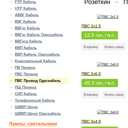
Розеткин
П
FTP Кабель
UTP Кабель
АВВГ Кабель
ВВГ Кабель
ПВС 2х1.5
ВВГнг Кабель
12.5
ВВГнг Кабель Одескабель
грн. / м.п.
ВВГнгд Кабель
В корзину
Купить сразу
ВВП Кабель
ВВП Кабель Одескабель
Коаксиальный Кабель
ПВ Провод
ПВС 2х6.0
ПВС Провод
ПВС Провод Одескабель
45.2
грн. / м.п.
ПЩ Провод
СИП Кабель
В корзину
Купить сразу
Телефоннный Кабель
ШВВП Шнур
ШВВП Шнур Одескабель
ПВС 3х4.0
Лампы, светильники