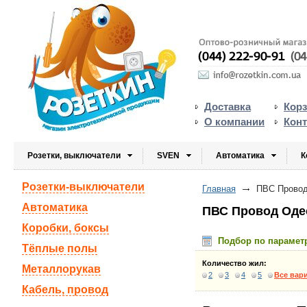
Доставка
Кор
О компании
Кон
Розетки, выключатели
SVEN
Автоматика
К
Розетки-выключатели
Главная
ПВС Провод
Автоматика
ПВС Провод Оде
Коробки, боксы
Подбор по парамет
Тёплые полы
Количество жил:
Металлорукав
2
3
4
5
Все вар
Кабель, провод