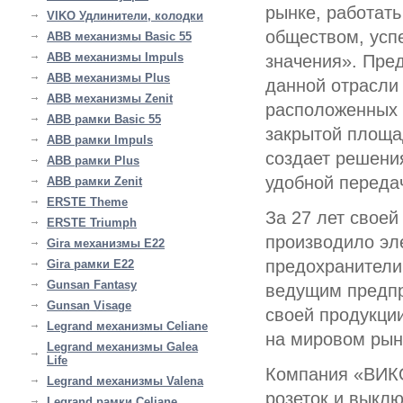
рынке, работать
VIKO Удлинители, колодки
обществом, усп
ABB механизмы Basic 55
ABB механизмы Impuls
значения». Пре
ABB механизмы Plus
данной отрасли
ABB механизмы Zenit
расположенных н
ABB рамки Basic 55
закрытой площа
ABB рамки Impuls
создает решени
ABB рамки Plus
удобной переда
ABB рамки Zenit
ERSTE Theme
За 27 лет свое
ERSTE Triumph
производило эле
Gira механизмы E22
предохранители 
Gira рамки E22
Gunsan Fantasy
ведущим предпр
Gunsan Visage
своей продукци
Legrand механизмы Celiane
на мировом рын
Legrand механизмы Galea
Life
Компания «ВИКО
Legrand механизмы Valena
розеток и выкл
Legrand рамки Celiane