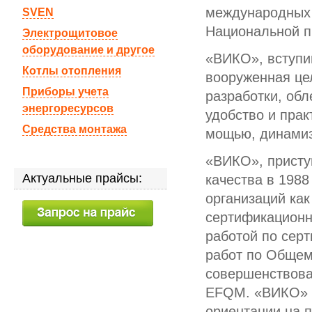
международных 
SVEN
Национальной п
Электрощитовое
оборудование и другое
«ВИКО», вступи
Котлы отопления
вооруженная це
Приборы учета
разработки, об
энергоресурсов
удобство и прак
Средства монтажа
мощью, динамиз
«ВИКО», присту
Актуальные прайсы:
качества в 1988
организаций ка
сертификационн
работой по сер
работ по Общем
совершенствова
EFQM. «ВИКО» р
ориентации на 