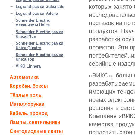
которых занято 
Legrand рамки Galea Life
Legrand рамки Valena
исследовательск
Schneider Electric
поставок на по
механизмы Unica
продуктов. Науч
Schneider Electric рамки
Unica Plus
разработки осу
Schneider Electric рамки
проектов. Эти п
Unica Quadro
потребителей, 
Schneider Electric рамки
Unica Top
серийные издел
VIKO Linnera
«ВИКО», больше
Автоматика
разрабатываемы
Коробки, боксы
имеющих тенден
Тёплые полы
новых электрон
Металлорукав
решения в свет
Кабель, провод
Компания «ВИКО
Лампы, светильники
качества проду
Светодиодные ленты
воплотить свои