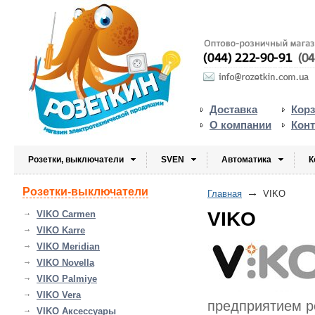
Доставка
Кор
О компании
Кон
Розетки, выключатели
SVEN
Автоматика
К
Розетки-выключатели
Главная
VIKO
VIKO
VIKO Carmen
VIKO Karre
VIKO Meridian
VIKO Novella
VIKO Palmiye
VIKO Vera
предприятием р
VIKO Аксессуары