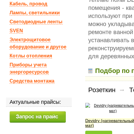
Кабель, провод
помещения - ква
Лампы, светильники
используют при 
Светодиодные ленты
можно укладыват
SVEN
ремонте ванной
устанавливать 
Электрощитовое
оборудование и другое
реконструируем
для деревянных
Котлы отопления
Приборы учета
Подбор по 
энергоресурсов
Средства монтажа
Розеткин
Т
Актуальные прайсы:
Devidry (нагревательны
мат)