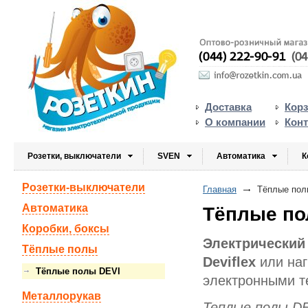
Доставка
Кор
О компании
Кон
Розетки, выключатели
SVEN
Автоматика
К
Розетки-выключатели
Главная
Тёплые пол
Автоматика
Тёплые по
Коробки, боксы
Электрический
Тёплые полы
Deviflex
или на
Тёплые полы DEVI
электронными 
Металлорукав
Теплые полы D