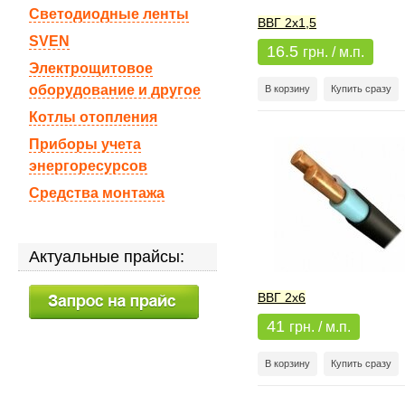
Светодиодные ленты
ВВГ 2x1,5
SVEN
16.5
грн. / м.п.
Электрощитовое
оборудование и другое
В корзину
Купить сразу
Котлы отопления
Приборы учета
энергоресурсов
Средства монтажа
Актуальные прайсы:
ВВГ 2x6
41
грн. / м.п.
В корзину
Купить сразу