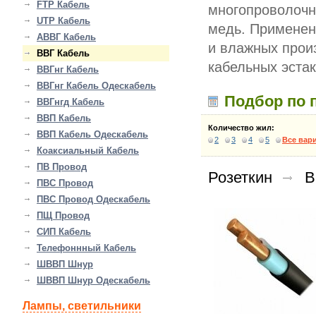
FTP Кабель
многопроволочн
UTP Кабель
медь. Применен
АВВГ Кабель
и влажных прои
ВВГ Кабель
кабельных эстак
ВВГнг Кабель
ВВГнг Кабель Одескабель
Подбор по 
ВВГнгд Кабель
ВВП Кабель
Количество жил:
ВВП Кабель Одескабель
2
3
4
5
Все вар
Коаксиальный Кабель
ПВ Провод
Розеткин
В
ПВС Провод
ПВС Провод Одескабель
ПЩ Провод
СИП Кабель
Телефоннный Кабель
ШВВП Шнур
ШВВП Шнур Одескабель
Лампы, светильники