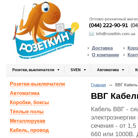
Доставка
Кор
О компании
Кон
Розетки, выключатели
SVEN
Автоматика
К
Розетки-выключатели
Главная
ВВГ Кабель
Автоматика
ВВГ Кабел
Коробки, боксы
Кабель ВВГ - с
Тёплые полы
электроэнергии 
Металлорукав
сечения - от 1,
Кабель, провод
660 или 1000В.