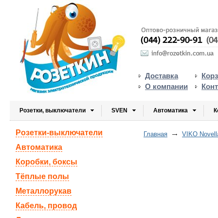
Доставка
Кор
О компании
Кон
Розетки, выключатели
SVEN
Автоматика
К
Розетки-выключатели
Главная
VIKO Novell
Автоматика
Коробки, боксы
Тёплые полы
Металлорукав
Кабель, провод