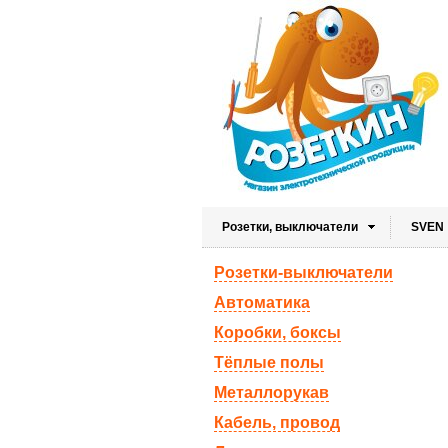
Розетки, выключатели
SVEN
Розетки-выключатели
Автоматика
Коробки, боксы
Тёплые полы
Металлорукав
Кабель, провод