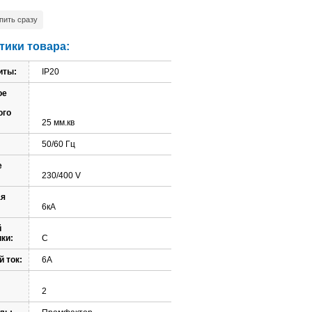
пить сразу
тики товара:
иты:
IP20
ое
ого
25 мм.кв
50/60 Гц
е
230/400 V
ая
:
6кА
й
ки:
C
 ток:
6A
2