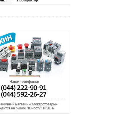
ль:
Промфактор