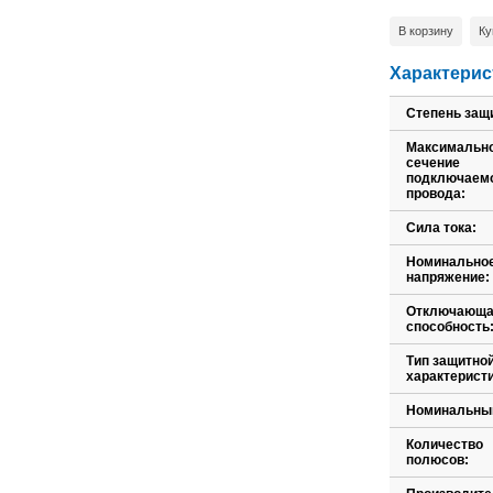
В корзину
Ку
Характерис
Степень защ
Максимальн
сечение
подключаем
провода:
Сила тока:
Номинально
напряжение:
Отключающ
способность
Тип защитно
характеристи
Номинальный
Количество
полюсов: