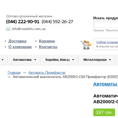
Искать проду
Пример: "Выключ
Доставка
Корзина
Сейчас в корзи
О компании
Контакты
0
покупок на с
Автоматика
Коробки, боксы
Металлорукав
Главная
Автоматы Промфактор
Автоматический выключатель АВ2000/2-C6A Промфактор (62002
Автоматы
Автомати
АВ2000/2-
197
грн.