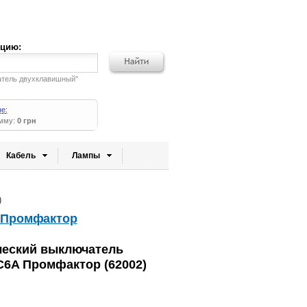
кцию:
атель двухклавишный"
не:
умму:
0 грн
Кабель
Лампы
)
 Промфактор
ческий выключатель
C6A Промфактор (62002)