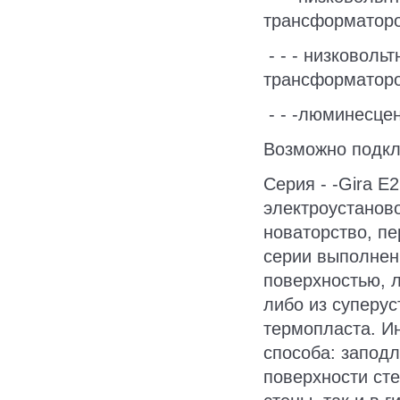
трансформатор
- - - низковоль
трансформатор
- - -люминесце
Возможно подкл
Серия - -Gira 
электроустанов
новаторство, п
серии выполнен
поверхностью, 
либо из суперу
термопласта. И
способа: заподл
поверхности ст