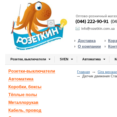
Доставка
Кор
О компании
Кон
Розетки, выключатели
SVEN
Автоматика
К
Розетки-выключатели
Главная
Gira механ
Датчик движения Стан
Автоматика
Коробки, боксы
Тёплые полы
Металлорукав
Кабель, провод