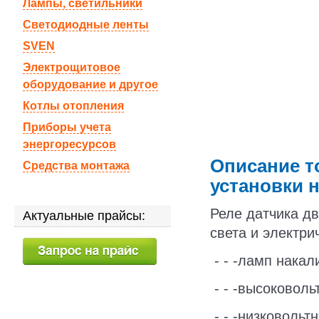
Лампы, светильники
Светодиодные ленты
SVEN
Электрощитовое
оборудование и другое
Котлы отопления
Приборы учета
энергоресурсов
Описание т
Средства монтажа
установки н
Реле датчика д
Актуальные прайсы:
света и электри
- - -ламп накал
- - -высоковоль
- - -низковоль