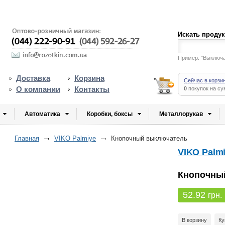
Искать проду
Пример: "Выключ
Доставка
Корзина
Сейчас в корзи
О компании
Контакты
0
покупок на с
Автоматика
Коробки, боксы
Металлорукав
Главная
VIKO Palmiye
Кнопочный выключатель
VIKO Palm
Кнопочны
52.92
грн.
В корзину
Ку