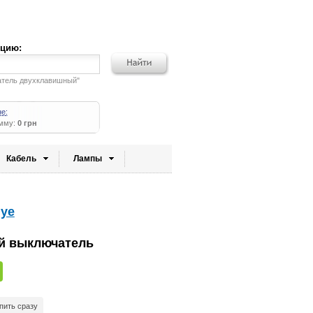
кцию:
атель двухклавишный"
не:
умму:
0 грн
Кабель
Лампы
iye
й выключатель
пить сразу