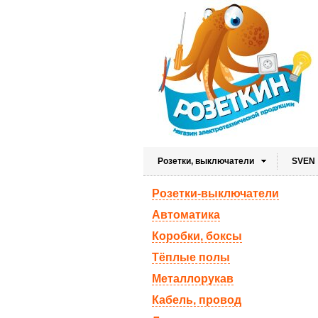
Розетки, выключатели
SVEN
Розетки-выключатели
Автоматика
Коробки, боксы
Тёплые полы
Металлорукав
Кабель, провод