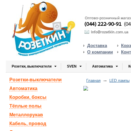
Доставка
Кор
О компании
Кон
Розетки, выключатели
SVEN
Автоматика
К
Розетки-выключатели
Главная
LED лампы
Автоматика
Коробки, боксы
Тёплые полы
Металлорукав
Кабель, провод