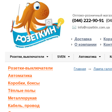
Доставка
Кор
О компании
Кон
Розетки, выключатели
SVEN
Автоматика
К
Розетки-выключатели
Главная
Лампа гало
Автоматика
Коробки, боксы
Тёплые полы
Металлорукав
Кабель, провод