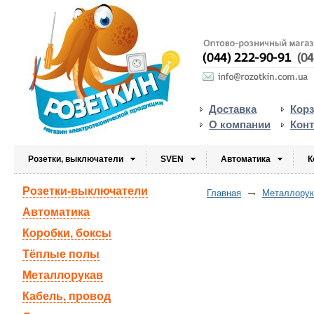
Доставка
Кор
О компании
Кон
Розетки, выключатели
SVEN
Автоматика
К
Розетки-выключатели
Главная
Металлорука
Автоматика
Коробки, боксы
Тёплые полы
Металлорукав
Кабель, провод