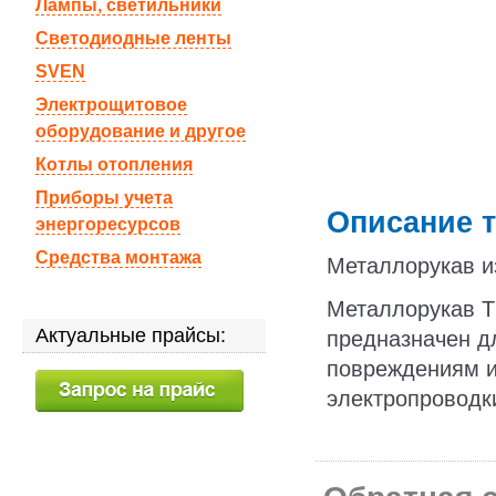
Лампы, светильники
Светодиодные ленты
SVEN
Электрощитовое
оборудование и другое
Котлы отопления
Приборы учета
Описание т
энергоресурсов
Средства монтажа
Металлорукав и
Металлорукав Т
Актуальные прайсы:
предназначен д
повреждениям и
электропроводк