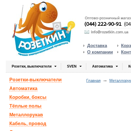
Доставка
Кор
О компании
Кон
Розетки, выключатели
SVEN
Автоматика
К
Розетки-выключатели
Главная
Металлорука
Автоматика
Коробки, боксы
Тёплые полы
Металлорукав
Кабель, провод