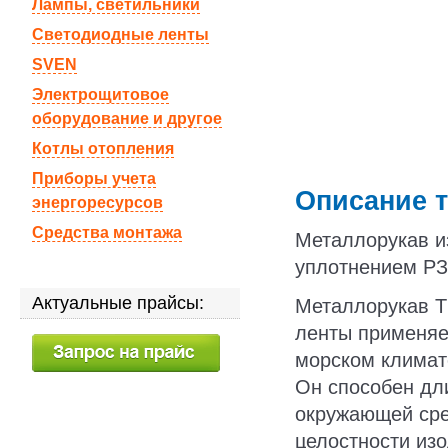
Лампы, светильники
Светодиодные ленты
SVEN
Электрощитовое
оборудование и другое
Котлы отопления
Приборы учета
Описание т
энергоресурсов
Средства монтажа
Металлорукав и
уплотнением РЗ
Актуальные прайсы:
Металлорукав Т
ленты применяет
морском климат
Он способен дл
окружающей сре
целостности изо