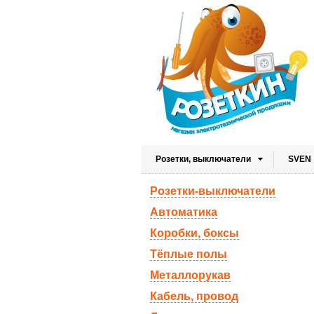
Розетки, выключатели
SVEN
Розетки-выключатели
Автоматика
Коробки, боксы
Тёплые полы
Металлорукав
Кабель, провод