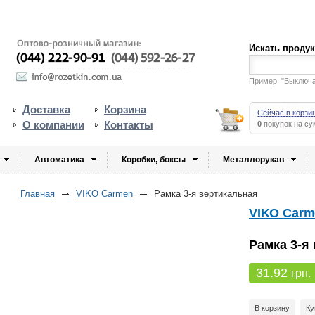
Искать проду
Пример: "Выключ
Доставка
Корзина
Сейчас в корзи
О компании
Контакты
0
покупок на с
Автоматика
Коробки, боксы
Металлорукав
Главная
VIKO Carmen
Рамка 3-я вертикальная
VIKO Carm
Рамка 3-я
31.92
грн.
В корзину
Ку