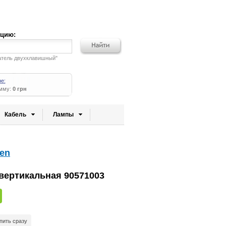
кцию:
атель двухклавишный"
не:
умму:
0 грн
Кабель
Лампы
en
 вертикальная 90571003
пить сразу