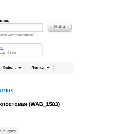
кцию:
атель двухклавишный"
не:
умму:
0 грн
Кабель
Лампы
 Plus
хпостовая (WAB_1583)
пить сразу