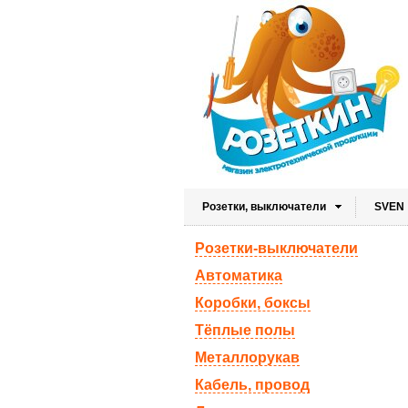
Розетки, выключатели
SVEN
Розетки-выключатели
Автоматика
Коробки, боксы
Тёплые полы
Металлорукав
Кабель, провод