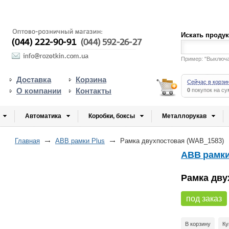
Искать проду
Пример: "Выключ
Доставка
Корзина
Сейчас в корзи
О компании
Контакты
0
покупок на с
Автоматика
Коробки, боксы
Металлорукав
Главная
ABB рамки Plus
Рамка двухпостовая (WAB_1583)
ABB рамки
Рамка дву
под заказ
В корзину
Ку