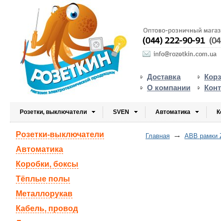
Доставка
Кор
О компании
Кон
Розетки, выключатели
SVEN
Автоматика
К
Розетки-выключатели
Главная
ABB рамки Z
Автоматика
Коробки, боксы
Тёплые полы
Металлорукав
Кабель, провод