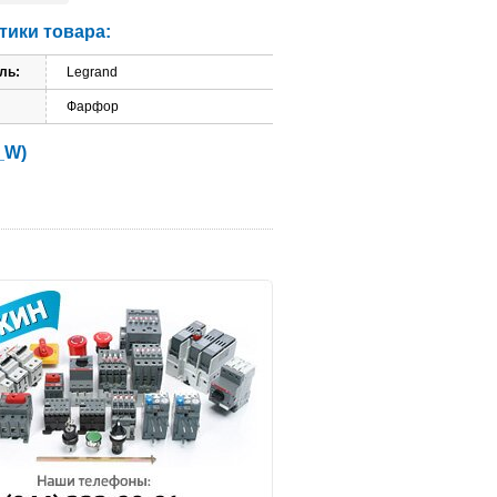
тики товара:
ль:
Legrand
Фарфор
_W)