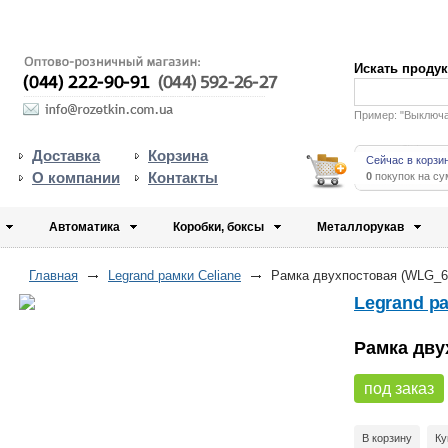
Искать проду
Пример: "Выключ
Доставка
Корзина
Сейчас в корзи
О компании
Контакты
0
покупок на с
Автоматика
Коробки, боксы
Металлорукав
Главная
Legrand рамки Celiane
Рамка двухпостовая (WLG_
Legrand ра
Рамка дву
под заказ
В корзину
Ку