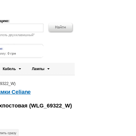
кцию:
атель двухклавишный"
не:
умму:
0 грн
Кабель
Лампы
69322_W)
мки Celiane
хпостовая (WLG_69322_W)
пить сразу