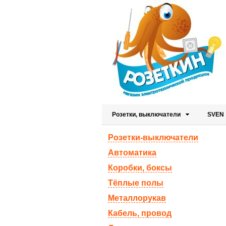
Розетки, выключатели
SVEN
Розетки-выключатели
Автоматика
Коробки, боксы
Тёплые полы
Металлорукав
Кабель, провод