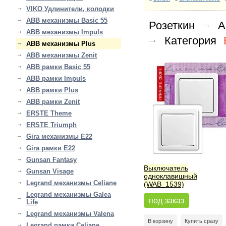
VIKO Удлинители, колодки
ABB механизмы Basic 55
Розеткин
A
ABB механизмы Impuls
Категория
ABB механизмы Plus
ABB механизмы Zenit
ABB рамки Basic 55
ABB рамки Impuls
ABB рамки Plus
ABB рамки Zenit
ERSTE Theme
ERSTE Triumph
Gira механизмы E22
Gira рамки E22
Gunsan Fantasy
Выключатель
Gunsan Visage
одноклавишный
Legrand механизмы Celiane
(WAB_1539)
Legrand механизмы Galea
под заказ
Life
Legrand механизмы Valena
В корзину
Купить сразу
Legrand рамки Celiane