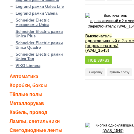
Legrand рамки Galea Life
Legrand рамки Valena
Schneider Electric
механизмы Unica
Schneider Electric рамки
Выключатель
Unica Plus
одноклавишный с 2-х ме
Schneider Electric рамки
(переключатель)
Unica Quadro
(WAB_1543)
Schneider Electric рамки
Unica Top
под заказ
VIKO Linnera
В корзину
Купить сразу
Автоматика
Коробки, боксы
Тёплые полы
Металлорукав
Кабель, провод
Лампы, светильники
Светодиодные ленты