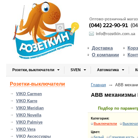
Доставка
Кор
О компании
Кон
Розетки, выключатели
SVEN
Автоматика
К
Розетки-выключатели
Главная
ABB механи
VIKO Carmen
ABB механизмы 
VIKO Karre
VIKO Meridian
Подбор по парамет
VIKO Novella
Категория:
VIKO Palmiye
Выключатели
Выключат
VIKO Vera
Цвет:
VIKO Аксессуары
Белый
Слоновая кость