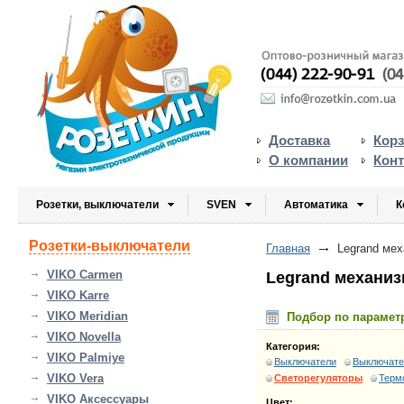
Доставка
Кор
О компании
Кон
Розетки, выключатели
SVEN
Автоматика
К
Розетки-выключатели
Главная
Legrand мех
VIKO Carmen
Legrand механиз
VIKO Karre
VIKO Meridian
Подбор по парамет
VIKO Novella
Категория:
VIKO Palmiye
Выключатели
Выключате
VIKO Vera
Светорегуляторы
Терм
VIKO Аксессуары
Цвет: