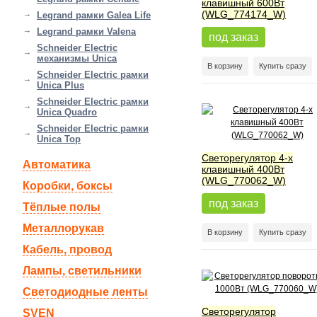
клавишный 600Вт
(WLG_774174_W)
Legrand рамки Galea Life
Legrand рамки Valena
под заказ
Schneider Electric
механизмы Unica
В корзину
Купить сразу
Schneider Electric рамки
Unica Plus
Schneider Electric рамки
Unica Quadro
Schneider Electric рамки
Unica Top
Светорегулятор 4-х
Автоматика
клавишный 400Вт
(WLG_770062_W)
Коробки, боксы
под заказ
Тёплые полы
Металлорукав
В корзину
Купить сразу
Кабель, провод
Лампы, светильники
Светодиодные ленты
Светорегулятор
SVEN