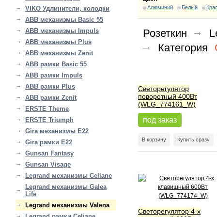
Алюминий
Белый
Кра
VIKO Удлинители, колодки
ABB механизмы Basic 55
ABB механизмы Impuls
Розеткин
L
ABB механизмы Plus
Категория
ABB механизмы Zenit
ABB рамки Basic 55
ABB рамки Impuls
ABB рамки Plus
Светорегулятор
поворотный 400Вт
ABB рамки Zenit
(WLG_774161_W)
ERSTE Theme
под заказ
ERSTE Triumph
Gira механизмы E22
В корзину
Купить сразу
Gira рамки E22
Gunsan Fantasy
Gunsan Visage
Legrand механизмы Celiane
Legrand механизмы Galea
Life
Legrand механизмы Valena
Светорегулятор 4-х
Legrand рамки Celiane