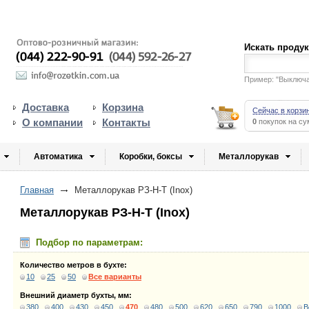
Искать проду
Пример: "Выключ
Доставка
Корзина
Сейчас в корзи
О компании
Контакты
0
покупок на с
Автоматика
Коробки, боксы
Металлорукав
Главная
Металлорукав РЗ-Н-Т (Inox)
Металлорукав РЗ-Н-Т (Inox)
Подбор по параметрам:
Количество метров в бухте:
10
25
50
Все варианты
Внешний диаметр бухты, мм:
380
400
430
450
470
480
500
620
650
790
1000
В