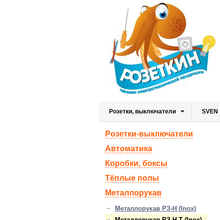
Розетки, выключатели
SVEN
Розетки-выключатели
Автоматика
Коробки, боксы
Тёплые полы
Металлорукав
Металлорукав РЗ-Н (Inox)
Металлорукав РЗ-Н-Т (Inox)