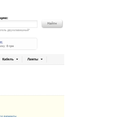
кцию:
атель двухклавишный"
не:
умму:
0 грн
Кабель
Лампы
се варианты