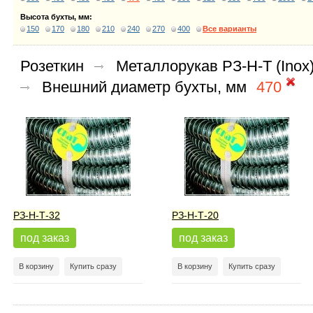
Высота бухты, мм:
150
170
180
210
240
270
400
Все варианты
Розеткин
Металлорукав РЗ-Н-Т (Inox
Внешний диаметр бухты, мм
470
РЗ-Н-Т-32
РЗ-Н-Т-20
под заказ
под заказ
В корзину
Купить сразу
В корзину
Купить сразу